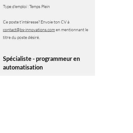
Type d'emploi : Temps Plein
Ce poste t’intéresse? Envoie ton CV à
contact@bs-innovations.com
en mentionnant le
titre du poste désiré.
Spécialiste - programmeur en
automatisation
Vos responsabilités
Vous voulez relever au quotidien des projets
innovants, stimulants et diversifiés? Effectuer des
tâches variés de programmation, intégration, mise
en route, dépannage?
Vous avez entre 2 et 3 ans d’expérience
pertinente.